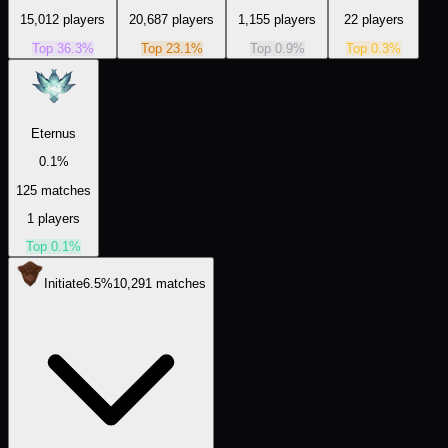
15,012
players
20,687
players
1,155
players
22
players
Top
36.3
%
Top
23.1
%
Top
0.9
%
Top
0.3
%
Eternus
0.1
%
125
matches
1
players
Top
0.1
%
Initiate
6.5
%
10,291
matches