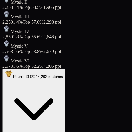
Mystic II
2,258
1.4
%
Top
58.5
%
1,965
ppl
Mystic III
2,259
1.4
%
Top
57.0
%
2,298
ppl
Mystic IV
2,850
1.8
%
Top
55.6
%
2,646
ppl
Mystic V
2,568
1.6
%
Top
53.8
%
2,679
ppl
Mystic VI
2,573
1.6
%
Top
52.2
%
4,205
ppl
Ritualist
9.0
%
14,262
matches