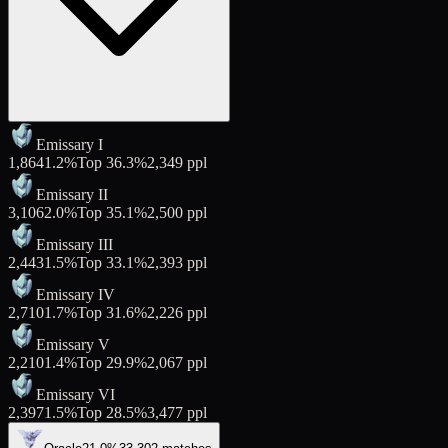
Emissary I
1,864
1.2
%
Top
36.3
%
2,349
ppl
Emissary II
3,106
2.0
%
Top
35.1
%
2,500
ppl
Emissary III
2,443
1.5
%
Top
33.1
%
2,393
ppl
Emissary IV
2,710
1.7
%
Top
31.6
%
2,226
ppl
Emissary V
2,210
1.4
%
Top
29.9
%
2,067
ppl
Emissary VI
2,397
1.5
%
Top
28.5
%
3,477
ppl