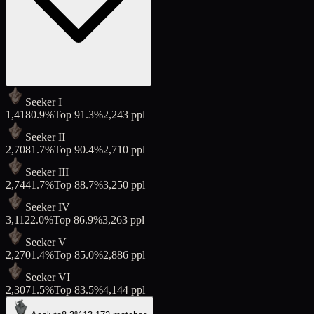
Seeker I
1,418
0.9
%
Top
91.3
%
2,243
ppl
Seeker II
2,708
1.7
%
Top
90.4
%
2,710
ppl
Seeker III
2,744
1.7
%
Top
88.7
%
3,250
ppl
Seeker IV
3,112
2.0
%
Top
86.9
%
3,263
ppl
Seeker V
2,270
1.4
%
Top
85.0
%
2,886
ppl
Seeker VI
2,307
1.5
%
Top
83.5
%
4,144
ppl