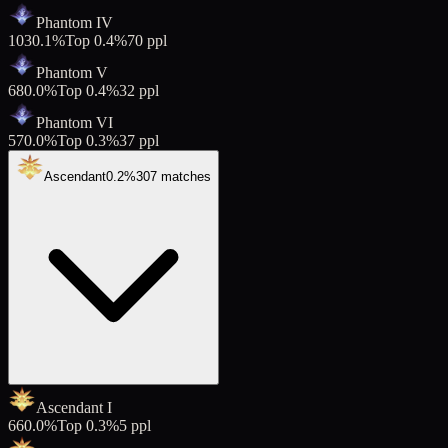
Phantom IV
103
0.1
%
Top
0.4
%
70
ppl
Phantom V
68
0.0
%
Top
0.4
%
32
ppl
Phantom VI
57
0.0
%
Top
0.3
%
37
ppl
Ascendant
0.2
%
307
matches
Ascendant I
66
0.0
%
Top
0.3
%
5
ppl