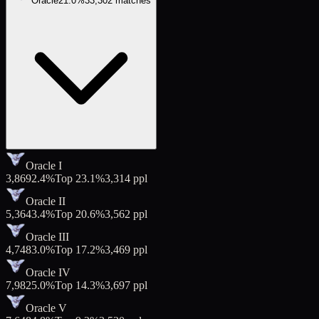
Oracle
21.0
%
33,302
matches
Oracle I
3,869
2.4
%
Top
23.1
%
3,314
ppl
Oracle II
5,364
3.4
%
Top
20.6
%
3,562
ppl
Oracle III
4,748
3.0
%
Top
17.2
%
3,469
ppl
Oracle IV
7,982
5.0
%
Top
14.3
%
3,697
ppl
Oracle V