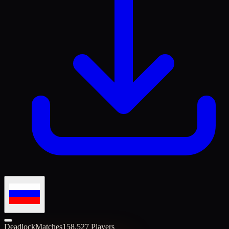
Deadlock
Matches
158,527 Players