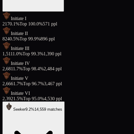
Initiate I
217
0.1
%
Top
100.0
%
571
ppl
Initiate II
824
0.5
%
Top
99.9
%
896
ppl
Initiate III
1,511
1.0
%
Top
99.3
%
1,390
ppl
Initiate IV
2,681
1.7
%
Top
98.4
%
2,484
ppl
Initiate V
2,666
1.7
%
Top
96.7
%
3,467
ppl
Initiate VI
2,392
1.5
%
Top
95.0
%
4,530
ppl
Seeker
9.2
%
14,559
matches