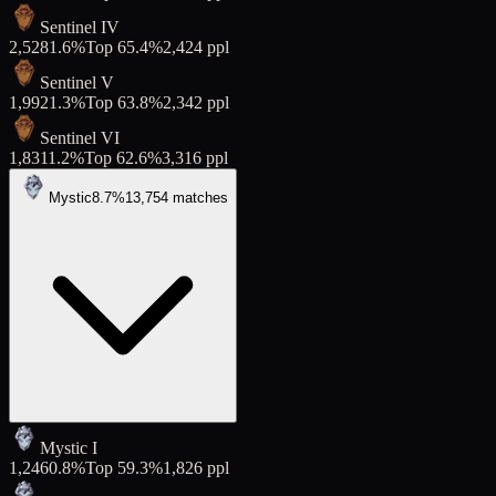
Sentinel IV
2,528
1.6
%
Top
65.4
%
2,424
ppl
Sentinel V
1,992
1.3
%
Top
63.8
%
2,342
ppl
Sentinel VI
1,831
1.2
%
Top
62.6
%
3,316
ppl
Mystic
8.7
%
13,754
matches
Mystic I
1,246
0.8
%
Top
59.3
%
1,826
ppl