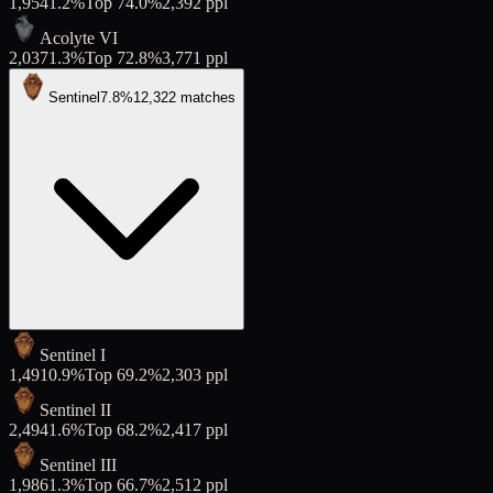
1,954
1.2
%
Top
74.0
%
2,392
ppl
Acolyte VI
2,037
1.3
%
Top
72.8
%
3,771
ppl
Sentinel
7.8
%
12,322
matches
Sentinel I
1,491
0.9
%
Top
69.2
%
2,303
ppl
Sentinel II
2,494
1.6
%
Top
68.2
%
2,417
ppl
Sentinel III
1,986
1.3
%
Top
66.7
%
2,512
ppl