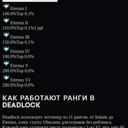
Eternus I
14
0.0
%
Top
0.1
%
Eternus II
21
0.0
%
Top
0.1
%
1
ppl
Eternus III
15
0.0
%
Top
0.1
%
Eternus IV
19
0.0
%
Top
0.0
%
Eternus V
28
0.0
%
Top
0.0
%
Eternus VI
28
0.0
%
Top
0.0
%
КАК РАБОТАЮТ РАНГИ В
DEADLOCK
Deadlock использует лестницу из 11 рангов, от Initiate до
Eternus, плюс статус Obscurus для игроков без рейтинга.
Каждый ранг содержит шесть подрангов с I по VI, что даёт 66