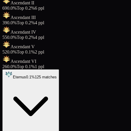
Ascendant II
69
0.0
%
Top
0.2
%
6
ppl
Ascendant III
39
0.0
%
Top
0.2
%
4
ppl
Ascendant IV
55
0.0
%
Top
0.2
%
4
ppl
Ascendant V
52
0.0
%
Top
0.1
%
2
ppl
Ascendant VI
26
0.0
%
Top
0.1
%
1
ppl
Eternus
0.1
%
125
matches