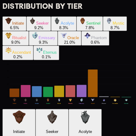
DISTRIBUTION BY TIER
Initiate
Seeker
Acolyte
Sentinel
Mystic
6.5
%
9.2
%
8.3
%
7.8
%
8.7
%
Ritualist
Emissary
Oracle
Phantom
9.0
%
9.3
%
21.0
%
0.6
%
Ascendant
Eternus
0.2
%
0.1
%
25
%
21.0
%
20
%
15
%
9.3
%
9.2
%
9.0
%
10
%
8.7
%
8.3
%
7.8
%
6.5
%
5
%
0.6
%
0.2
%
0.1
%
0
%
Initiate
Seeker
Acolyte
Sentinel
Mystic
Ritualist
Emissary
Oracle
Phantom
Ascendant
Eternus
Initiate
Seeker
Acolyte