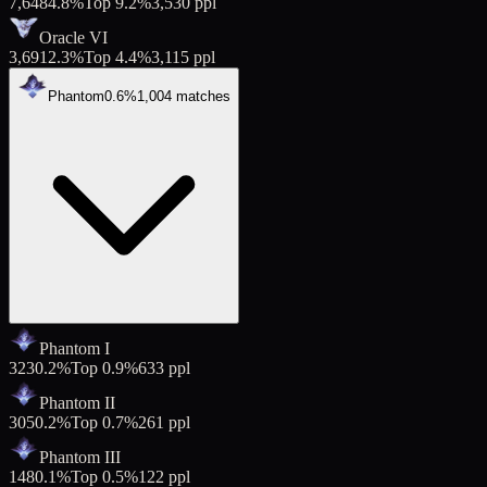
7,648
4.8
%
Top
9.2
%
3,530
ppl
Oracle VI
3,691
2.3
%
Top
4.4
%
3,115
ppl
Phantom
0.6
%
1,004
matches
Phantom I
323
0.2
%
Top
0.9
%
633
ppl
Phantom II
305
0.2
%
Top
0.7
%
261
ppl
Phantom III
148
0.1
%
Top
0.5
%
122
ppl