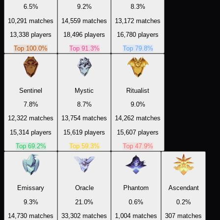
6.5
%
9.2
%
8.3
%
10,291
matches
14,559
matches
13,172
matches
13,338
players
18,496
players
16,780
players
Top
100.0
%
Top
91.3
%
Top
79.8
%
Sentinel
Mystic
Ritualist
7.8
%
8.7
%
9.0
%
12,322
matches
13,754
matches
14,262
matches
15,314
players
15,619
players
15,607
players
Top
69.2
%
Top
59.3
%
Top
47.9
%
Emissary
Oracle
Phantom
Ascendant
9.3
%
21.0
%
0.6
%
0.2
%
14,730
matches
33,302
matches
1,004
matches
307
matches