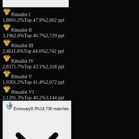
Ritualist I
1,889
1.2
%
Top
47.9
%
2,602
ppl
Ritualist II
3,196
2.0
%
Top
46.7
%
2,729
ppl
Ritualist III
2,461
1.6
%
Top
44.6
%
2,742
ppl
Ritualist IV
2,657
1.7
%
Top
43.1
%
2,318
ppl
Ritualist V
1,930
1.2
%
Top
41.4
%
2,072
ppl
Ritualist VI
2,129
1.3
%
Top
40.2
%
3,144
ppl
Emissary
9.3
%
14,730
matches