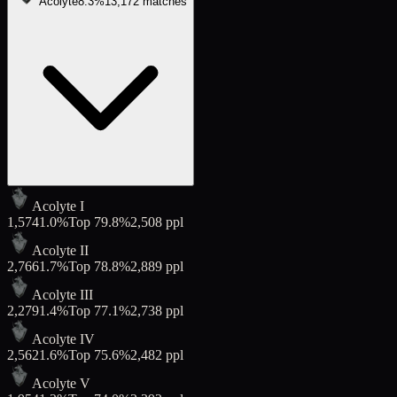
Acolyte
8.3
%
13,172
matches
Acolyte I
1,574
1.0
%
Top
79.8
%
2,508
ppl
Acolyte II
2,766
1.7
%
Top
78.8
%
2,889
ppl
Acolyte III
2,279
1.4
%
Top
77.1
%
2,738
ppl
Acolyte IV
2,562
1.6
%
Top
75.6
%
2,482
ppl
Acolyte V