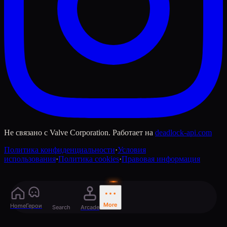
Не связано с Valve Corporation. Работает на
deadlock-api.com
Политика конфиденциальности
·
Условия
использования
·
Политика cookies
·
Правовая информация
More
Home
Герои
Search
Arcade