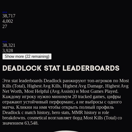
…
38,717
4,002
27
…
38,321
3,928
Show more (
22
remaining)
DEADLOCK STAT LEADERBOARDS
Эти stat leaderboards Deadlock ранжируют топ-игроков по Most
Kills (Total), Highest Avg Kills, Highest Avg Damage, Highest Avg
Net Worth, Most Helpful (Avg Assists) и Most Games Played.
Каждому игроку нужно минимум 20 tracked games, цифры
отражают устойчивый перформанс, а не выбросы с одного
матча. Кликни на имя чтобы открыть полный профиль
Deadlock с match history, hero stats, MMR history и role
breakdowns. cosmetical возглавляет борд Most Kills (Total) со
значением 63,548.