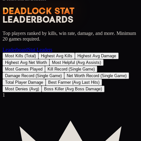
DEADLOCK STAT
LEADERBOARDS
Top players ranked by kills, win rate, damage, and more. Minimum
20 games required.
Leaderboard
Stat Leaders
Most Kills (Total)
Highest Avg Kills
Highest Avg Damage
Highest Avg Net Worth
Most Helpful (Avg Assists)
Most Games Played
Kill Record (Single Game)
Damage Record (Single Game)
Net Worth Record (Single Game)
Total Player Damage
Best Farmer (Avg Last Hits)
Most Denies (Avg)
Boss Killer (Avg Boss Damage)
1