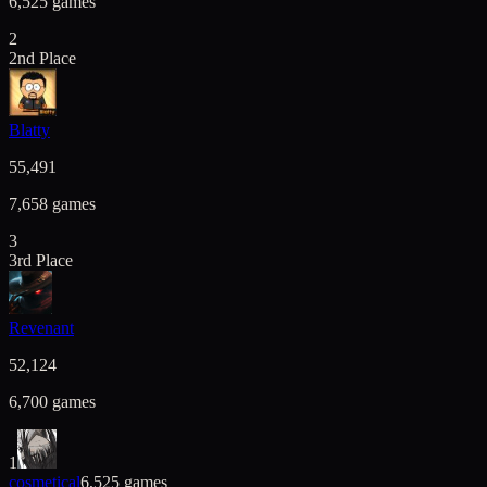
6,525
games
2
2nd Place
Blatty
55,491
7,658
games
3
3rd Place
Revenant
52,124
6,700
games
1
cosmetical
6,525
games