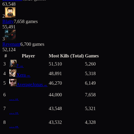
63,548
2
Blatty
7,658
games
55,491
3
Revenant
6,700
games
52,124
#
Player
Most Kills (Total)
Games
3
51,510
5,260
†
→
4
48,891
5,318
Xera
→
5
46,270
6,149
AverageJonas
→
6
44,000
7,658
…
→
7
43,548
5,321
…
→
8
43,532
4,328
…
→