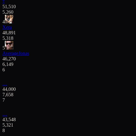
†
51,510
5,260
4
Xera
48,891
5,318
5
AverageJonas
46,270
6,149
6
…
44,000
7,658
7
…
43,548
5,321
8