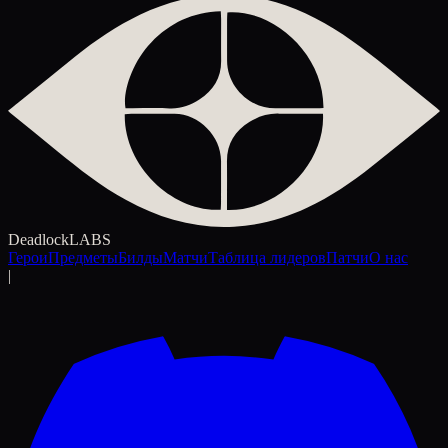
Deadlock
LABS
Герои
Предметы
Билды
Матчи
Таблица лидеров
Патчи
О нас
|