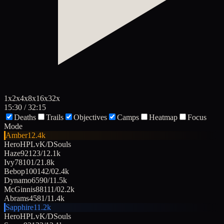
1
x
2
x
4
x
8
x
16
x
32
x
15:30 / 32:15
Deaths
Trails
Objectives
Camps
Heatmap
Focus
Mode
Amber
12.4k
Hero
HP
Lv
K/D
Souls
Haze
92
12
3
/
1
2.1k
Ivy
78
10
1
/
2
1.8k
Bebop
100
14
2
/
0
2.4k
Dynamo
65
9
0
/
1
1.5k
McGinnis
88
11
1
/
0
2.2k
Abrams
45
8
1
/
1
1.4k
Sapphire
11.2k
Hero
HP
Lv
K/D
Souls