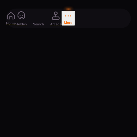
More
Home
Helden
Search
Arcade