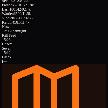
Seven
92
12
3
/
1
2.1k
Paradox
78
10
1
/
2
1.8k
Lash
100
14
2
/
0
2.4k
Warden
65
9
0
/
1
1.5k
Vindicta
88
11
1
/
0
2.2k
Kelvin
45
8
1
/
1
1.4k
Now
12:05
Teamfight
Kill Feed
15:28
Haze
x
Seven
15:12
Lash
x
Ivy