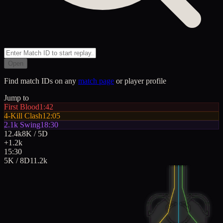
Open
Find match IDs on any
match page
or player profile
Jump to
First Blood
1:42
4-Kill Clash
12:05
2.1k Swing
18:30
12.4k
8K / 5D
+1.2k
15:30
5K / 8D
11.2k