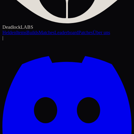
Deadlock
LABS
Helden
Items
Builds
Matches
Leaderboard
Patches
Über uns
|