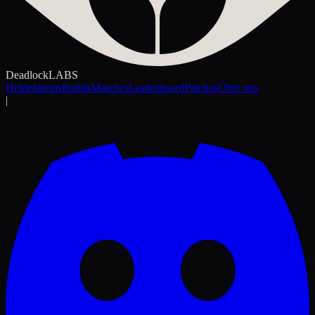
Deadlock
LABS
Helden
Items
Builds
Matches
Leaderboard
Patches
Über uns
|