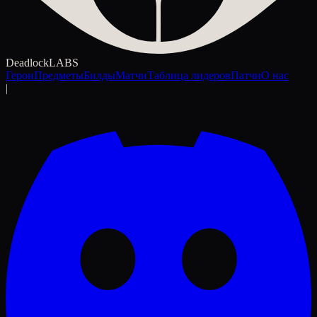
Deadlock
LABS
Герои
Предметы
Билды
Матчи
Таблица лидеров
Патчи
О нас
|